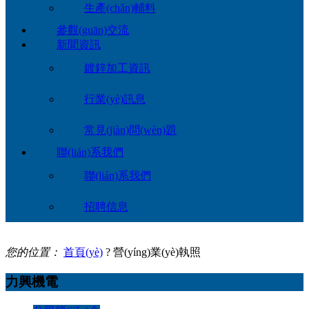
生產(chǎn)輔料
參觀(guān)交流
新聞資訊
鍍鋅加工資訊
行業(yè)訊息
常見(jiàn)問(wèn)題
聯(lián)系我們
聯(lián)系我們
招聘信息
您的位置：
首頁(yè)
? 營(yíng)業(yè)執照
力興機電