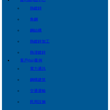
熱鍍鋅
角鋼
鋼結構
熱鍍鋅加工
熱浸鍍鋅
客戶(hù)案例
電力通訊
鋼構建筑
交通運輸
民用設施