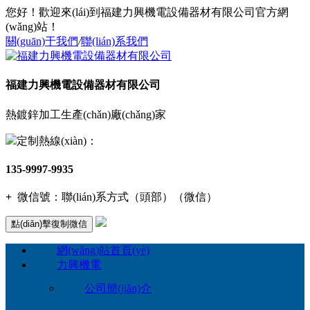
您好！歡迎來(lái)到福建力興機電設備器材有限公司官方網
(wǎng)站！
關(guān)于我們
/
聯(lián)系我們
福建力興機電設備器材有限公司
熱鍍鋅加工生產(chǎn)廠(chǎng)家
定制熱線(xiàn)：
135-9997-9935
+
微信號：
聯(lián)系方式（頭部）（微信）
點(diǎn)擊復制微信
網(wǎng)站首頁(yè)
力興機電
公司簡(jiǎn)介