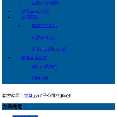
生產(chǎn)輔料
參觀(guān)交流
新聞資訊
鍍鋅加工資訊
行業(yè)訊息
常見(jiàn)問(wèn)題
聯(lián)系我們
聯(lián)系我們
招聘信息
您的位置：
首頁(yè)
? 子公司簡(jiǎn)介
力興機電