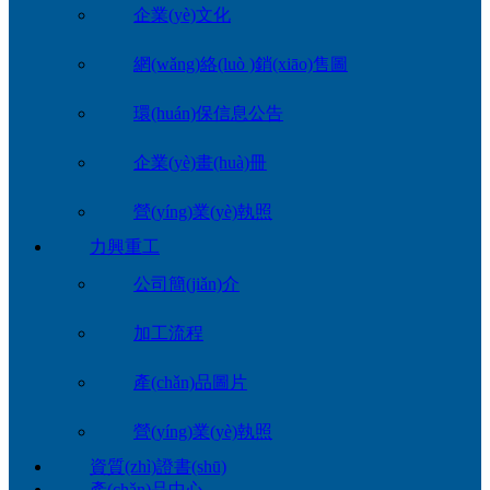
企業(yè)文化
網(wǎng)絡(luò )銷(xiāo)售圖
環(huán)保信息公告
企業(yè)畫(huà)冊
營(yíng)業(yè)執照
力興重工
公司簡(jiǎn)介
加工流程
產(chǎn)品圖片
營(yíng)業(yè)執照
資質(zhì)證書(shū)
產(chǎn)品中心