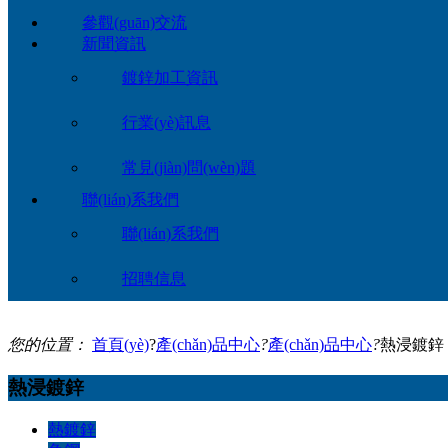
參觀(guān)交流
新聞資訊
鍍鋅加工資訊
行業(yè)訊息
常見(jiàn)問(wèn)題
聯(lián)系我們
聯(lián)系我們
招聘信息
您的位置：
首頁(yè)
?
產(chǎn)品中心
?
產(chǎn)品中心
?
熱浸鍍鋅
熱浸鍍鋅
熱鍍鋅