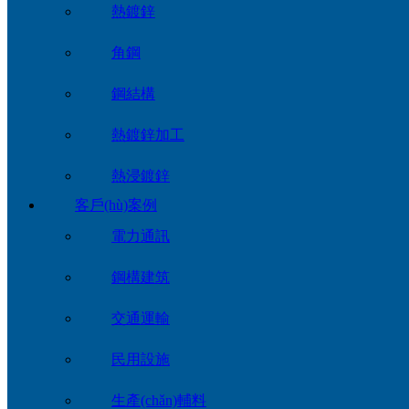
熱鍍鋅
角鋼
鋼結構
熱鍍鋅加工
熱浸鍍鋅
客戶(hù)案例
電力通訊
鋼構建筑
交通運輸
民用設施
生產(chǎn)輔料