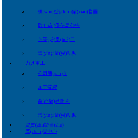
網(wǎng)絡(luò )銷(xiāo)售圖
環(huán)保信息公告
企業(yè)畫(huà)冊
營(yíng)業(yè)執照
力興重工
公司簡(jiǎn)介
加工流程
產(chǎn)品圖片
營(yíng)業(yè)執照
資質(zhì)證書(shū)
產(chǎn)品中心