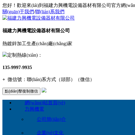
您好！歡迎來(lái)到福建力興機電設備器材有限公司官方網(wǎng)站
關(guān)于我們
/
聯(lián)系我們
福建力興機電設備器材有限公司
熱鍍鋅加工生產(chǎn)廠(chǎng)家
定制熱線(xiàn)：
135-9997-9935
+
微信號：
聯(lián)系方式（頭部）（微信）
點(diǎn)擊復制微信
網(wǎng)站首頁(yè)
力興機電
公司簡(jiǎn)介
企業(yè)文化