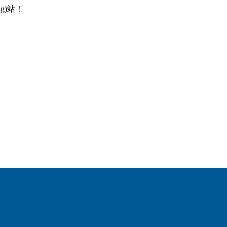
！