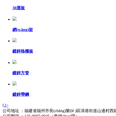
30厘板
網(wǎng)架
鍍鋅格柵板
鍍鋅方管
鍍鋅帶鋼
1
2
>
公司地址 ：福建省福州市長(cháng)樂(lè )區漳港街道山邊村西路6