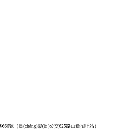
66號（長(cháng)樂(lè )公交625路山邊招呼站）